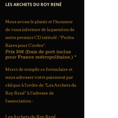
LES ARCHETS DU ROY RENÉ
Nous avons le plaisir et l’honneur
de vous informer de la parution de
notre premier CD intitulé : "Perles
Rares pour Cordes".
Prix 20€ (frais de port inclus
pour France métropolitaine.) *
Merci de remplir ce formulaire et
nous adresser votre paiement par
chèque à l'ordre de "Les Archets du
Roy René" à l'adresse de
l'association :
Les Archets du Roy René