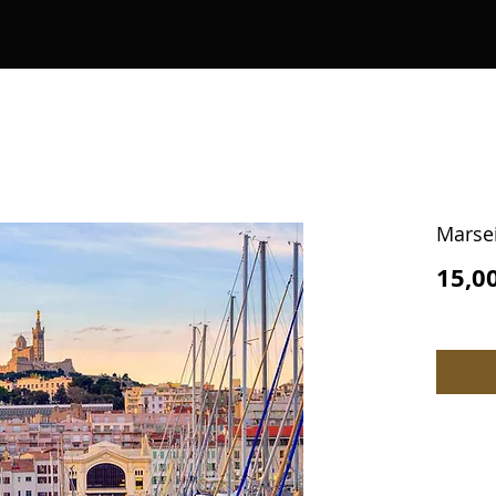
Marsei
15,0